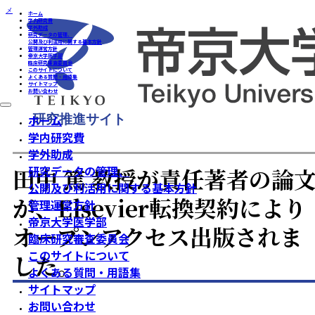
メインコンテンツへスキップ
フッターへスキップ
ホーム
学内研究費
学外助成
研究データの管理、
公開及び利活用に関する基本方針
管理運営方針
帝京大学医学部
臨床研究審査委員会
このサイトについて
よくある質問・用語集
サイトマップ
お問い合わせ
ホーム
/
お知らせ
/
田中 篤 教授が責任著者の論文が、Elsevier転換契約によりオープンアクセス
版されました。
研究推進サイト
ホーム
学内研究費
学外助成
田中 篤 教授が責任著者の論
研究データの管理、
公開及び利活用に関する基本方針
が、Elsevier転換契約により
管理運営方針
帝京大学医学部
オープンアクセス出版されま
臨床研究審査委員会
このサイトについて
した。
よくある質問・用語集
サイトマップ
お問い合わせ