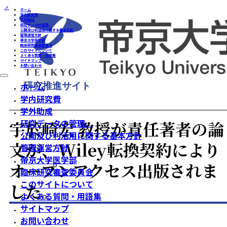
メインコンテンツへスキップ
フッターへスキップ
ホーム
学内研究費
学外助成
研究データの管理、
公開及び利活用に関する基本方針
管理運営方針
帝京大学医学部
臨床研究審査委員会
このサイトについて
よくある質問・用語集
サイトマップ
お問い合わせ
ホーム
/
お知らせ
/
宇於崎宏 教授が責任著者の論文が、Wiley転換契約によりオープンアクセス
版されました。
研究推進サイト
ホーム
学内研究費
学外助成
宇於崎宏 教授が責任著者の論
研究データの管理、
公開及び利活用に関する基本方針
文が、Wiley転換契約により
管理運営方針
帝京大学医学部
オープンアクセス出版されま
臨床研究審査委員会
このサイトについて
した。
よくある質問・用語集
サイトマップ
お問い合わせ