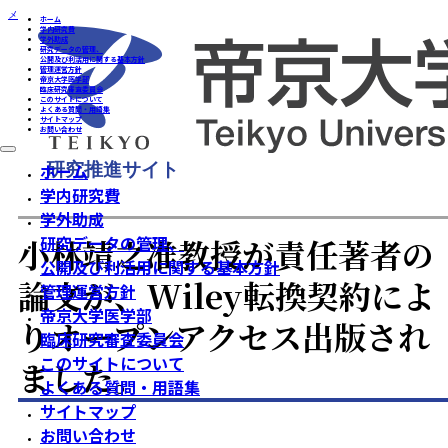
メインコンテンツへスキップ
フッターへスキップ
ホーム
学内研究費
学外助成
研究データの管理、
公開及び利活用に関する基本方針
管理運営方針
帝京大学医学部
臨床研究審査委員会
このサイトについて
よくある質問・用語集
サイトマップ
お問い合わせ
ホーム
/
お知らせ
/
小林靖之准教授が責任著者の論文が、Wiley転換契約によりオープンアクセ
出版されました。
研究推進サイト
ホーム
学内研究費
学外助成
小林靖之准教授が責任著者の
研究データの管理、
公開及び利活用に関する基本方針
論文が、Wiley転換契約によ
管理運営方針
帝京大学医学部
りオープンアクセス出版され
臨床研究審査委員会
このサイトについて
ました。
よくある質問・用語集
サイトマップ
お問い合わせ