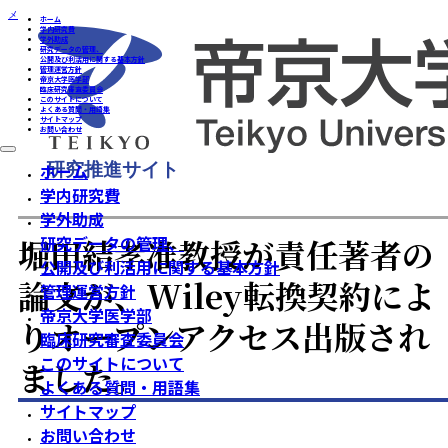
メインコンテンツへスキップ
フッターへスキップ
ホーム
学内研究費
学外助成
研究データの管理、
公開及び利活用に関する基本方針
管理運営方針
帝京大学医学部
臨床研究審査委員会
このサイトについて
よくある質問・用語集
サイトマップ
お問い合わせ
ホーム
/
お知らせ
/
堀田結孝准教授が責任著者の論文が、Wiley転換契約によりオープンアクセ
出版されました。
研究推進サイト
ホーム
学内研究費
学外助成
堀田結孝准教授が責任著者の
研究データの管理、
公開及び利活用に関する基本方針
論文が、Wiley転換契約によ
管理運営方針
帝京大学医学部
りオープンアクセス出版され
臨床研究審査委員会
このサイトについて
ました。
よくある質問・用語集
サイトマップ
お問い合わせ