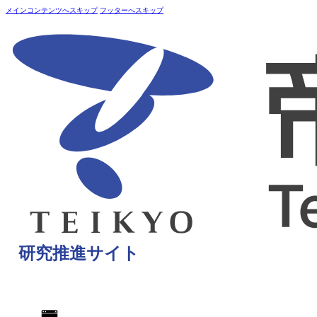
メインコンテンツへスキップ
フッターへスキップ
研究推進サイト