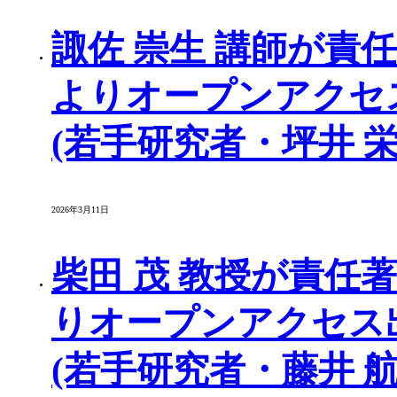
諏佐 崇生 講師が責
よりオープンアクセ
(若手研究者・坪井 
2026年3月11日
柴田 茂 教授が責任
りオープンアクセス
(若手研究者・藤井 航