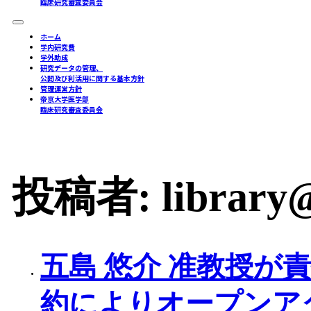
臨床研究審査委員会
ホーム
学内研究費
学外助成
研究データの管理、
公開及び利活用に関する基本方針
管理運営方針
帝京大学医学部
臨床研究審査委員会
投稿者:
library@
五島 悠介 准教授が責
約によりオープンア