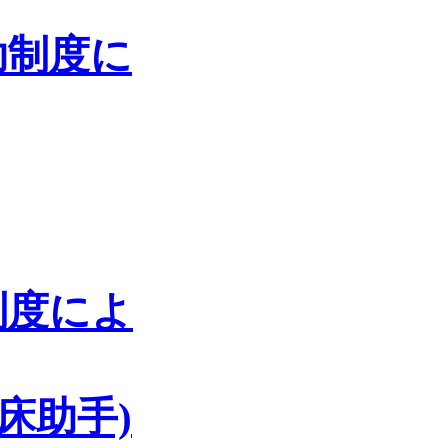
助制度に
制度によ
床助手)