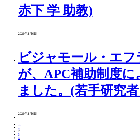
赤下 学 助教)
2026年3月6日
ビジャモール・エフ
が、APC補助制度
ました。(若手研究者
2026年3月6日
←
1
2
3
4