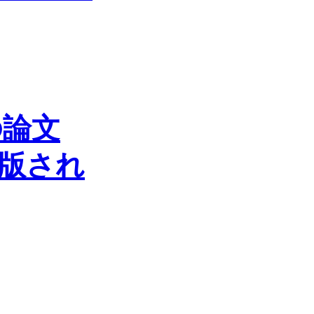
の論文
出版され