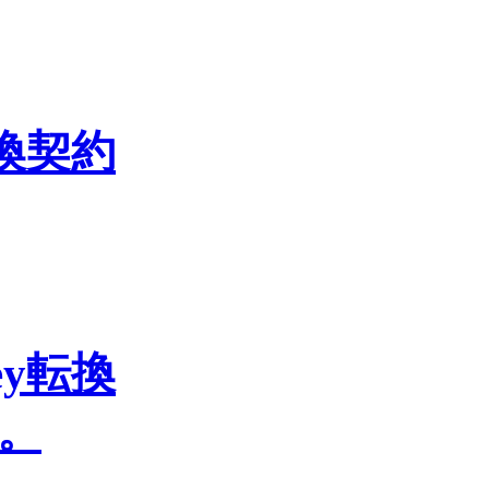
転換契約
ey転換
。