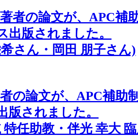
任著者の論文が、APC補
ス出版されました。
栄希さん・岡田 朋子さん)
著者の論文が、APC補助
出版されました。
 特任助教・伴光 幸大 臨