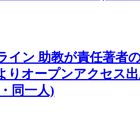
ライン 助教が責任著者
によりオープンアクセス
・同一人)